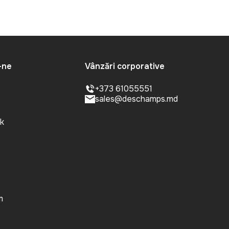
-ne
Vânzări corporative
+373 61055551
sales@deschamps.md
k
m