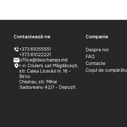
Contactează-ne
Companie
+373 61055551
Despre noi
+373 61022221
FAQ
office@deschamps.md
Contacte
r-n. Criuleni, sat Măgdăcești,
Coșul de cumpărătu
str. Calea Liceului nr. 16 -
Birou
Chisinau, str. Mihai
Sadoveanu 42/1 - Depozit