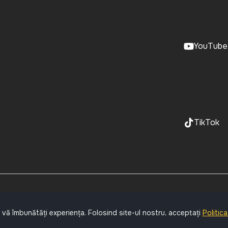
YouTube
TikTok
 vă îmbunătăți experiența. Folosind site-ul nostru, acceptați
Politic