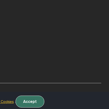
RO - MDL
Accept
a Cookies
.