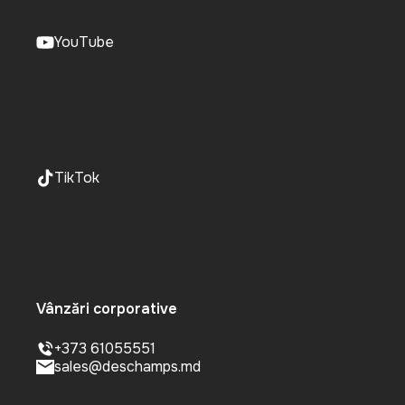
YouTube
TikTok
Vânzări corporative
+373 61055551
sales@deschamps.md